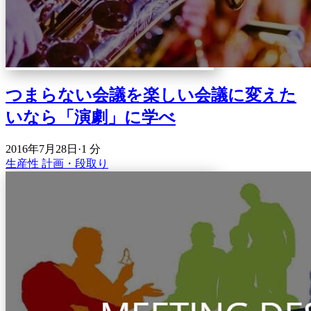
つまらない会議を楽しい会議に変えた
いなら「演劇」に学べ
2016年7月28日
·
1 分
生産性
計画・段取り