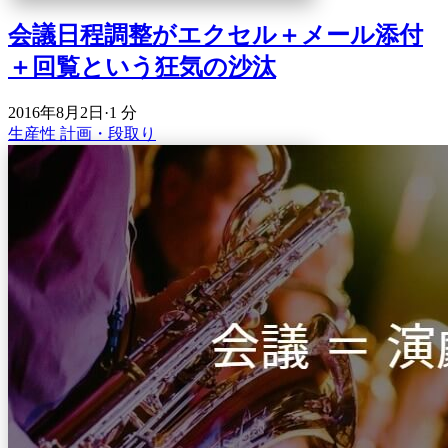
会議日程調整がエクセル＋メール添付
＋回覧という狂気の沙汰
2016年8月2日
·
1 分
生産性
計画・段取り