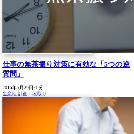
仕事の無茶振り対策に有効な「5つの逆
質問」
2016年5月29日
·
1 分
生産性
計画・段取り