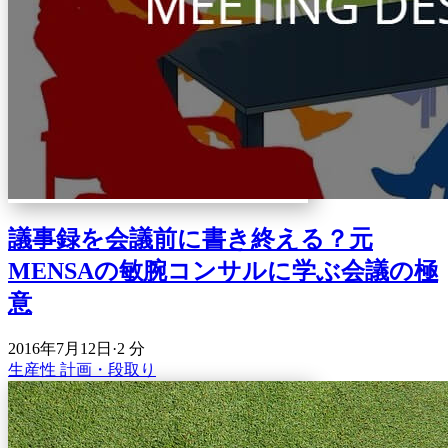
議事録を会議前に書き終える？元
MENSAの敏腕コンサルに学ぶ会議の極
意
2016年7月12日
·
2 分
生産性
計画・段取り