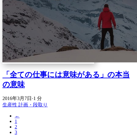
「全ての仕事には意味がある」の本当
の意味
2016年3月7日
·
1 分
生産性
計画・段取り
←
1
2
3