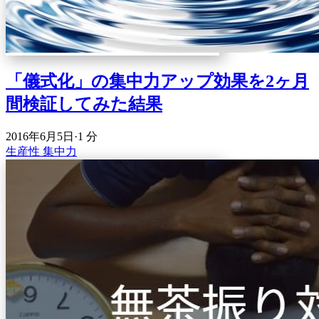
「儀式化」の集中力アップ効果を2ヶ月
間検証してみた結果
2016年6月5日
·
1 分
生産性
集中力