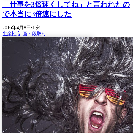
「仕事を3倍速くしてね」と言われたの
で本当に3倍速にした
2016年4月8日
·
1 分
生産性
計画・段取り