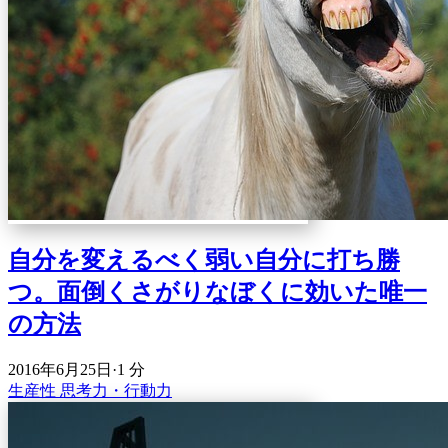
自分を変えるべく弱い自分に打ち勝
つ。面倒くさがりなぼくに効いた唯一
の方法
2016年6月25日
·
1 分
生産性
思考力・行動力