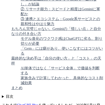
し」が結論
② リサーチ能力：スピードと精度はGeminiに軍
配か
③ 連携とエコシステム：Google系サービスとの
親和性はやはり魅力
もちろん完璧じゃない。Geminiの「惜しい点」と自分
なりの付き合い方
モデル進化のワクワク感はChatGPTに劣る。割り
切りが必要
「Gem」には癖があり、使いこなすにはコツがい
る
最終的な決め手は「自分の使い方」と「コスト」の天
秤
AI単体ではなく「サービス全体」で価値を判断
する
家族含みで計算してわかった、具体的なコスト削
減効果
まとめ
目次