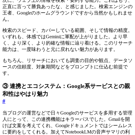
次に、ウェブ上の情報を検索・要約する能力。これはもう、
正直に言って勝負あったな、と感じました。検索エンジンの
王者、Googleのホームグラウンドですから当然かもしれませ
ん。
検索のスピード、カバーしている範囲、そして情報の精度。
いずれも、体感ではGeminiに軍配が上がりました。より早
く、より深く、より的確な情報に辿り着ける。このリサーチ
能力は、一度味わうと元に戻れない魅力があります。
もちろん、リサーチにおいても調査の目的や観点、データソ
ースの信頼度、対象期間などをプロンプトに仕込む前提で
す。
③ 連携とエコシステム：Google系サービスとの親
和性はやはり魅力
#
当ブログの運営などで日々Googleのサービスを多用する管理
人にとって、この連携機能はキラーパスでした。Gmailを開
けば文案を考えてくれ、Googleドキュメントではシームレス
に要約をしてくれる。加えてNotebookLMの音声サマリの利