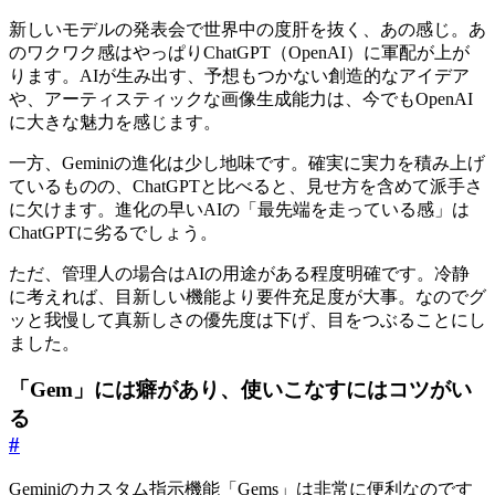
新しいモデルの発表会で世界中の度肝を抜く、あの感じ。あ
のワクワク感はやっぱりChatGPT（OpenAI）に軍配が上が
ります。AIが生み出す、予想もつかない創造的なアイデア
や、アーティスティックな画像生成能力は、今でもOpenAI
に大きな魅力を感じます。
一方、Geminiの進化は少し地味です。確実に実力を積み上げ
ているものの、ChatGPTと比べると、見せ方を含めて派手さ
に欠けます。進化の早いAIの「最先端を走っている感」は
ChatGPTに劣るでしょう。
ただ、管理人の場合はAIの用途がある程度明確です。冷静
に考えれば、目新しい機能より要件充足度が大事。なのでグ
ッと我慢して真新しさの優先度は下げ、目をつぶることにし
ました。
「Gem」には癖があり、使いこなすにはコツがい
る
#
Geminiのカスタム指示機能「Gems」は非常に便利なのです