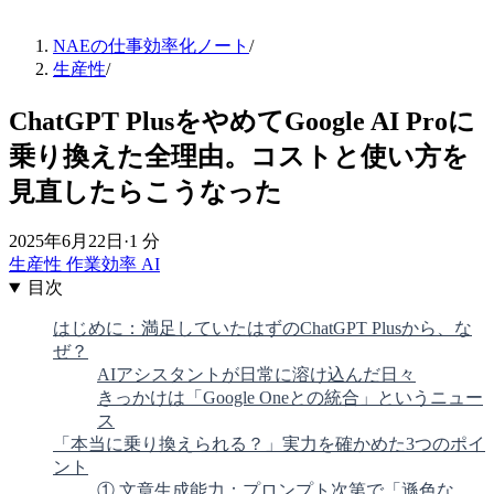
NAEの仕事効率化ノート
/
生産性
/
ChatGPT PlusをやめてGoogle AI Proに
乗り換えた全理由。コストと使い方を
見直したらこうなった
2025年6月22日
·
1 分
生産性
作業効率
AI
目次
はじめに：満足していたはずのChatGPT Plusから、な
ぜ？
AIアシスタントが日常に溶け込んだ日々
きっかけは「Google Oneとの統合」というニュー
ス
「本当に乗り換えられる？」実力を確かめた3つのポイ
ント
① 文章生成能力：プロンプト次第で「遜色な