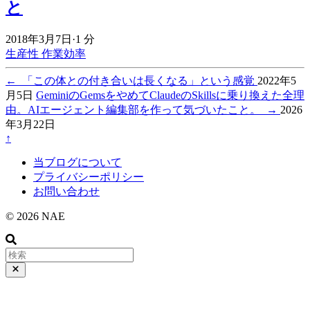
と
2018年3月7日
·
1 分
生産性
作業効率
←
「この体との付き合いは長くなる」という感覚
2022年5
月5日
GeminiのGemsをやめてClaudeのSkillsに乗り換えた全理
由。AIエージェント編集部を作って気づいたこと。
→
2026
年3月22日
↑
当ブログについて
プライバシーポリシー
お問い合わせ
© 2026 NAE