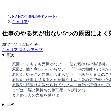
NAEの仕事効率化ノート
/
キャリア
/
仕事のやる気が出ない5つの原因によく
2017年11月22日
·
1 分
キャリア
スキルアップ
目次
原因1：そもそも元気がない→「脳と気持ちの整理術」
原因2：働く意味がわからない→「仕事の報酬とは何か
原因3：やること自体がつまらない→「あたりまえのこ
原因4：仕事を頑張るとか意味不明→「死ぬ気で働いた
原因5：頑張りを認められてない→「自分は評価されて
まずは「脳と気持ちの整理術」を読むべし
まとめ：人の言葉を借りよう
目次