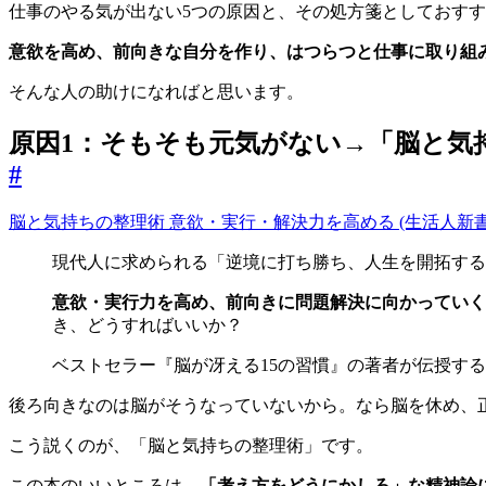
仕事のやる気が出ない5つの原因と、その処方箋としておす
意欲を高め、前向きな自分を作り、はつらつと仕事に取り組
そんな人の助けになればと思います。
原因1：そもそも元気がない→「脳と気
#
脳と気持ちの整理術 意欲・実行・解決力を高める (生活人新書
現代人に求められる「逆境に打ち勝ち、人生を開拓する
意欲・実行力を高め、前向きに問題解決に向かっていく
き、どうすればいいか？
ベストセラー『脳が冴える15の習慣』の著者が伝授す
後ろ向きなのは脳がそうなっていないから。なら脳を休め、
こう説くのが、「脳と気持ちの整理術」です。
この本のいいところは、
「考え方をどうにかしろ」な精神論