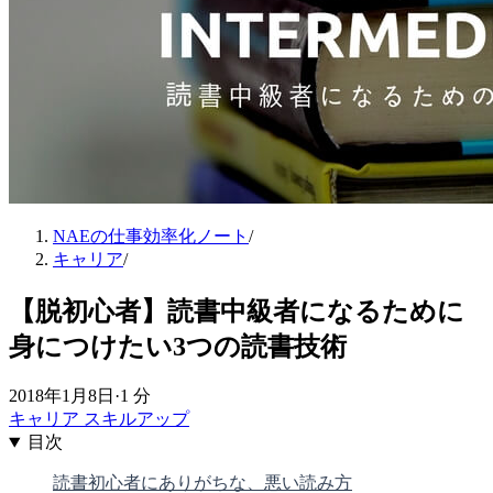
NAEの仕事効率化ノート
/
キャリア
/
【脱初心者】読書中級者になるために
身につけたい3つの読書技術
2018年1月8日
·
1 分
キャリア
スキルアップ
目次
読書初心者にありがちな、悪い読み方