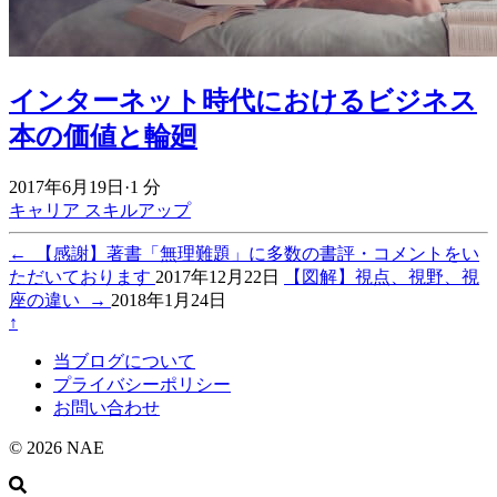
インターネット時代におけるビジネス
本の価値と輪廻
2017年6月19日
·
1 分
キャリア
スキルアップ
←
【感謝】著書「無理難題」に多数の書評・コメントをい
ただいております
2017年12月22日
【図解】視点、視野、視
座の違い
→
2018年1月24日
↑
当ブログについて
プライバシーポリシー
お問い合わせ
© 2026 NAE