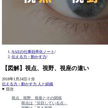
NAEの仕事効率化ノート
/
伝える力・動かす力
/
【図解】視点、視野、視座の違い
2018年1月24日
·
1 分
伝える力・動かす力
人と組織
目次
視点、視野、視座とその関係
視点は「注目している点」