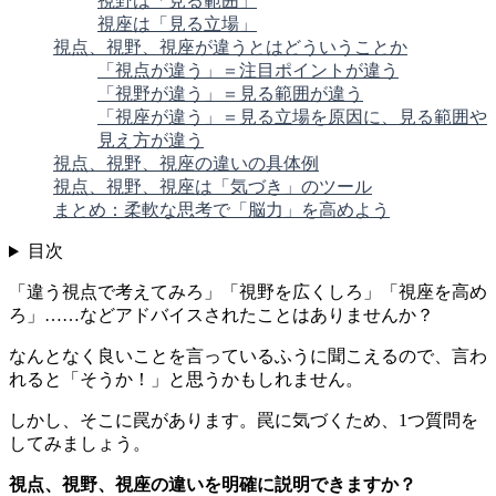
視野は「見る範囲」
視座は「見る立場」
視点、視野、視座が違うとはどういうことか
「視点が違う」＝注目ポイントが違う
「視野が違う」＝見る範囲が違う
「視座が違う」＝見る立場を原因に、見る範囲や
見え方が違う
視点、視野、視座の違いの具体例
視点、視野、視座は「気づき」のツール
まとめ：柔軟な思考で「脳力」を高めよう
目次
「違う視点で考えてみろ」「視野を広くしろ」「視座を高め
ろ」……などアドバイスされたことはありませんか？
なんとなく良いことを言っているふうに聞こえるので、言わ
れると「そうか！」と思うかもしれません。
しかし、そこに罠があります。罠に気づくため、1つ質問を
してみましょう。
視点、視野、視座の違いを明確に説明できますか？