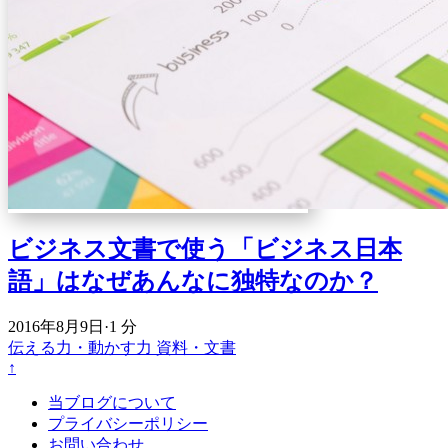
ビジネス文書で使う「ビジネス日本
語」はなぜあんなに独特なのか？
2016年8月9日
·
1 分
伝える力・動かす力
資料・文書
↑
当ブログについて
プライバシーポリシー
お問い合わせ